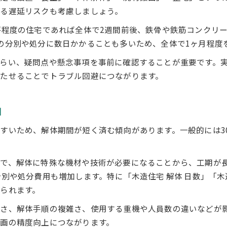
解体工期から建て替え計画を逆算する方法
る遅延リスクも考慮しましょう。
売却予定に合わせた解体スケジュールの立て方
坪程度の住宅であれば全体で2週間前後、鉄骨や鉄筋コンクリー
家解体の流れと更地化までの期間を把握
の分別や処分に数日かかることも多いため、全体で1ヶ月程度
解体完了後の次工程をスムーズに進めるコツ
らい、疑問点や懸念事項を事前に確認することが重要です。実
余裕ある計画でトラブルを避けるポイント
たせることでトラブル回避につながります。
由
すいため、解体期間が短く済む傾向があります。一般的には3
お問い合わせはこちら
お問い合わせはこちら
で、解体に特殊な機材や技術が必要になることから、工期が長
別や処分費用も増加します。特に「木造住宅 解体 日数」「木造
られます。
さ、解体手順の複雑さ、使用する重機や人員数の違いなどが
画の精度向上につながります。