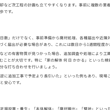
却など次工程の計画も立てやすくなります。事前に複数の業
工期管理で余裕を持つスケジューリング
歩です。
木造住宅の解体日数と工程の流れ
木造住宅解体の一般的な工期目安
木造二階建ての解体期間に注目
木造住宅解体の工程と手順を解説
の日数」だけでなく、事前準備から廃材処理、各種届出や近隣
づく届出が必要な場合があり、これには数日から1週間程度か
木造家屋の解体日数を左右する要素
木造住宅で工期が変動する理由とは
などの有害物質が見つかった場合、追加調査や処理により工
むことが大切です。特に「家の解体 何 日 かかる」といった
解体を進める上で注意したい近隣配慮
分な打ち合わせを行いましょう。
解体工事での騒音・振動対策の基本
解体時の近隣配慮が工期に与える影響
逆に追加工事で予定より長引いた」といった例もあり、現場
と安心です。
家の解体で苦情を防ぐための工夫
解体作業中のマナーとトラブル回避策
近隣対応と工期管理のバランスの取り方
建て替えや売却計画へ解体工期を生かすコツ
足場設置・養生」「本体解体」「廃材搬出」「整地」といっ