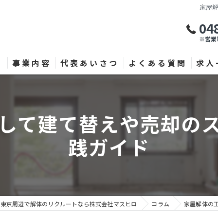
家屋
04
※営業
ン
事業内容
代表あいさつ
よくある質問
求人
して建て替えや売却の
践ガイド
東京周辺で解体のリクルートなら株式会社マスヒロ
コラム
家屋解体の