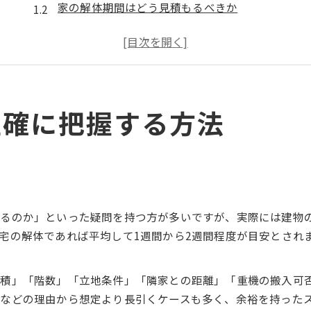
家の解体期間はどう見積もるべきか
解体工事のスケジュール作成と流れ
木造住宅と他構造で工期に差が出る理由
解体工事期間の目安を把握するコツ
解体工期が伸びる原因と対策ポイント
正確に把握する方法
解体工期が遅れる主な要因と対応策
天候や近隣配慮が工期に与える影響
家の解体で想定外に時間がかかる場合
解体中のトラブル回避と工期短縮の工夫
工期遅延リスクを減らすポイント
わるのか」といった疑問を持つ方が多いですが、実際には建物
スムーズな解体を実現するスケジュール術
宅の解体であれば平均して1週間から2週間程度が目安とされ
解体スケジュールの立て方と実践例
家の解体日数を短縮する段取りのコツ
積」「階数」「立地条件」「隣家との距離」「重機の搬入可
解体計画の見直しで工期短縮を目指す
などの理由から想定より長引くケースも多く、余裕を持った
解体工事期間を管理するポイント