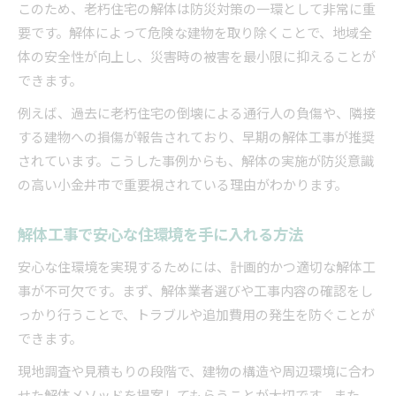
このため、老朽住宅の解体は防災対策の一環として非常に重
解体業者選びで申請サポートを受けるメリット
要です。解体によって危険な建物を取り除くことで、地域全
耐震改修と解体の同時進行で負担軽減を実現
体の安全性が向上し、災害時の被害を最小限に抑えることが
小金井市の解体工事における費用相場解説
できます。
解体費用相場の目安と見積もりの注意点
例えば、過去に老朽住宅の倒壊による通行人の負傷や、隣接
東京都の構造別解体費用と相場感の違い
する建物への損傷が報告されており、早期の解体工事が推奨
されています。こうした事例からも、解体の実施が防災意識
費用相場に影響する解体業者の選定基準
の高い小金井市で重要視されている理由がわかります。
補助金活用で実質負担を減らすコツ
木造や鉄骨造の解体費用の特徴を解説
解体工事で安心な住環境を手に入れる方法
費用軽減へ導く解体と助成金の活用術
安心な住環境を実現するためには、計画的かつ適切な解体工
解体で使える助成金制度の種類と特徴
事が不可欠です。まず、解体業者選びや工事内容の確認をし
補助金を受けやすい解体のタイミングを考える
っかり行うことで、トラブルや追加費用の発生を防ぐことが
解体費用を抑えるための業者選びの工夫
できます。
助成金申請で失敗しないためのチェックポイン
現地調査や見積もりの段階で、建物の構造や周辺環境に合わ
ト
せた解体メソッドを提案してもらうことが大切です。また、