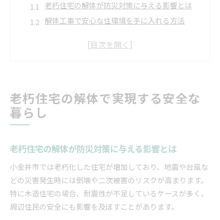
老朽住宅の解体が防災対策に与える影響とは
解体工事で安心な住環境を手に入れる方法
耐震改修促進計画に基づく解体の重要性
東京都で信頼できる解体業者の選び方
解体と同時にリフォーム補助金も考える理由
安心を手に入れる解体メソッドの核心
老朽住宅の解体で実現する安全な
解体メソッドで納得の工事を実現するポイント
暮らし
解体の流れと東京都の工事基準を解説
耐震診断と解体メソッドの相互関係を知る
補助金を活用した解体メソッドの利点
老朽住宅の解体が防災対策に与える影響とは
解体の工程管理でトラブルを防ぐ方法
小金井市では老朽化した住宅が増加しており、地震や台風な
補助金申請が進めやすい解体方法とは
どの災害発生時には倒壊や二次被害のリスクが高まります。
解体と補助金申請の具体的な流れを押さえる
特に木造住宅の場合、耐震性が不足しているケースが多く、
小金井市リフォーム補助金を活かす解体手法
周辺住民の安全にも影響を及ぼすことがあります。
東京都の解体費用を補助金で抑える方法