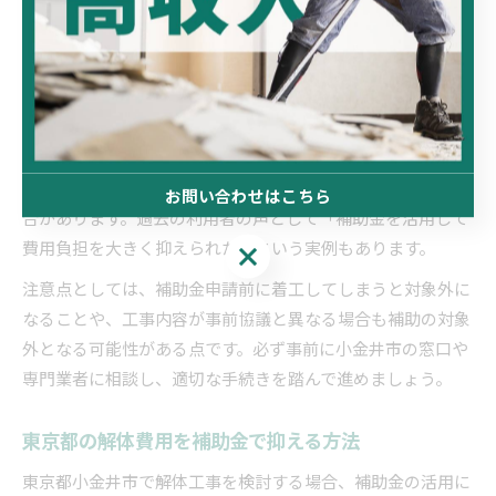
いです。リフォーム補助金の対象となる工事内容や条件をし
っかり確認し、解体計画を立てることが大切です。
具体的な手法としては、部分解体や内装解体、耐震改修と並
行した解体工事が挙げられます。例えば、老朽化した壁や床
の撤去、不要な間仕切りの解体は、リフォーム補助金の対象
になることが多く、費用の一部を市から補助してもらえる場
お問い合わせはこちら
合があります。過去の利用者の声として「補助金を活用して
費用負担を大きく抑えられた」という実例もあります。
お問い合わせはこちら
注意点としては、補助金申請前に着工してしまうと対象外に
なることや、工事内容が事前協議と異なる場合も補助の対象
外となる可能性がある点です。必ず事前に小金井市の窓口や
専門業者に相談し、適切な手続きを踏んで進めましょう。
東京都の解体費用を補助金で抑える方法
東京都小金井市で解体工事を検討する場合、補助金の活用に