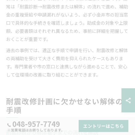
常は「耐震診断→耐震改修または解体」の流れで進め、補助
金の重複受給や申請漏れがないよう、必ず小金井市の担当窓
口で具体的な手続きを確認しましょう。助成金の対象や上限
額、必要書類はそれぞれ異なるため、事前に詳細を把握して
おくことが重要です。
過去の事例では、適正な手順で申請を行い、耐震改修と解体
の両補助を受けて大きく費用を抑えられたケースもありま
す。専門業者や市の窓口と連携しながら進めることで、安心
して住環境の改善に取り組むことができます。
耐震改修計画に欠かせない解体の
手順
048-957-7749
エントリーはこちら
※営業電話はお断りしております。
耐震診断から解体着手までの流れを解説