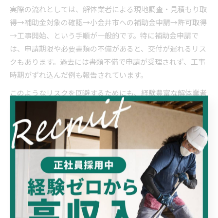
実際の流れとしては、解体業者による現地調査・見積もり取
得→補助金対象の確認→小金井市への補助金申請→許可取得
→工事開始、という手順が一般的です。特に補助金申請で
は、申請期限や必要書類の不備があると、交付が遅れるリス
クもあります。過去には書類不備で申請が受理されず、工事
時期がずれ込んだ例も報告されています。
このようなリスクを回避するためにも、経験豊富な解体業者
に相談しながら進めることが望ましいでしょう。小金井市の
場合、耐震改修を伴う解体工事は特に補助金対象になりやす
く、自治体の相談窓口も積極的に活用することで、手続きの
不安を減らせます。
小金井市リフォーム補助金を活かす解体手法
小金井市では、リフォーム補助金を活用した解体手法が注目
されています。特に木造住宅の耐震性向上や老朽化部分の改
修とセットで解体を行うことで、補助対象となるケースが多