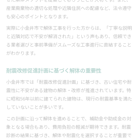
耐震改修と解体の助成金を併用する方法
産業廃棄物の適切な処理や近隣住民への配慮など、法令遵守
耐震改修計画に欠かせない解体の手順
も安心のポイントとなります。
耐震診断から解体着手までの流れを解説
実際に小金井市で解体工事を行った方からは、「丁寧な説明
解体計画で押さえるべき耐震改修の要点
と近隣対応で不安が解消された」という声もあり、信頼でき
東京都の耐震改修促進計画と解体の関係性
る業者選びと事前準備がスムーズな工事進行に直結すること
解体工事で安全性を高めるポイント
がわかります。
解体と耐震工事のスケジュール管理術
耐震改修促進計画に基づく解体の重要性
小金井市では「耐震改修促進計画」に基づき、古い住宅や耐
震性に不安がある建物の解体・改修が推進されています。特
に昭和56年以前に建てられた建物は、現行の耐震基準を満た
していないことが多いです。
この計画に沿って解体を進めることで、補助金や助成金の対
象となる場合もあり、費用負担の軽減が期待できます。耐震
診断の結果に基づき、解体や耐震化を選択することが重要で